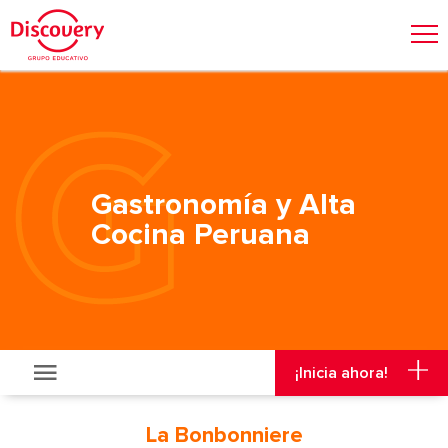
Admisión
Malla Curricular
Visitas y Viajes
¡Inicia ahora!
Gastronomía y Alta
Cocina Peruana
¡Inicia ahora!
La Bonbonniere