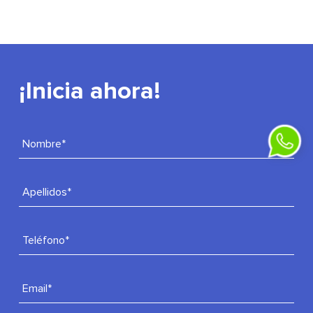
¡Inicia ahora!
Inform
Nombre*
940 
Apellidos*
Teléfono*
Email*