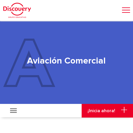
Admisión
Malla Curricular
Visitas y Viajes
¡Inicia ahora!
Aviación Comercial
¡Inicia ahora!